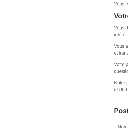
Vous r
Votr
Vous d
intérêt
Vous a
et tran
Votre p
questi
Notre p
(BOET
Post