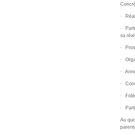
Concrè
· Réal
· Part
sa réal
· Pros
· Organ
· Annon
· Confi
· Fidél
· Part
Au quo
parents