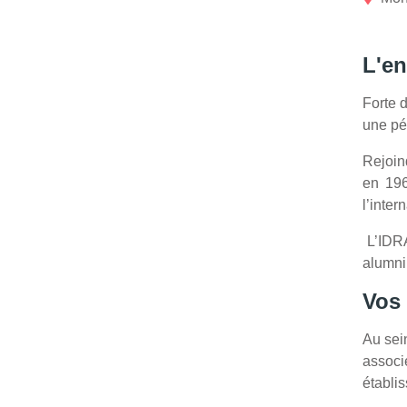
L'en
Forte 
une pé
Rejoin
en 196
l’inter
L’IDRA
alumni 
Vos
Au sei
associ
établis