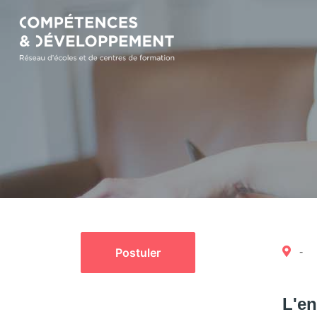
Postuler
-
L'en