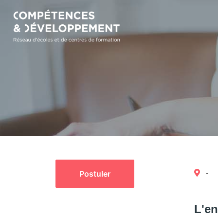
Postuler
-
L'en