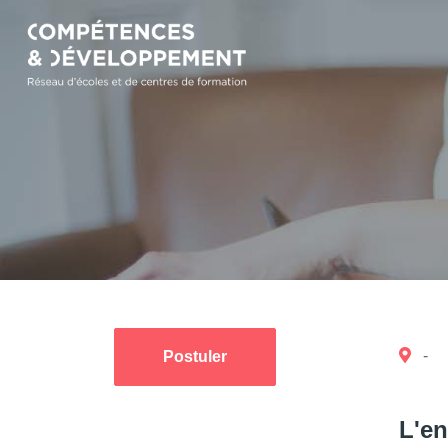
-
Postuler
L'en